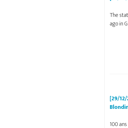
The sta
ago in G
[29/12
Blondi
100 ans 