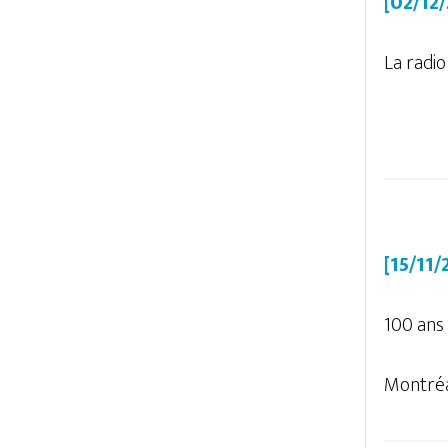
[02/12
La radio
[15/11
100 ans 
Montréal