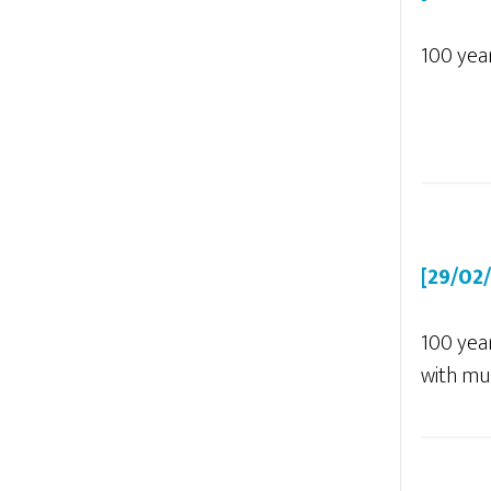
100 yea
[29/02
100 year
with mu