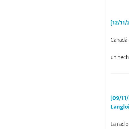
[12/11
Canadá c
un hech
[09/11
Langlo
La radio