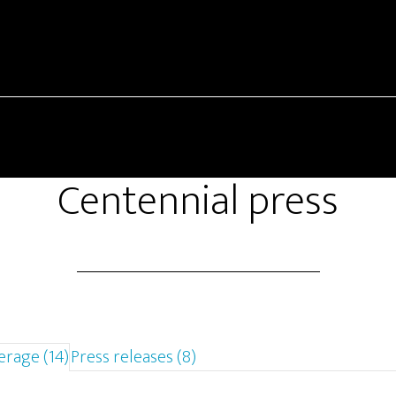
Centennial press
erage (14)
Press releases (8)